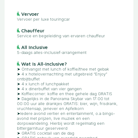
Vervoer
Vervoer per luxe touringcar
Chauffeur
Service en begeleiding van ervaren chauffeur
All Inclusive
5-daags alles-inclusief-arrangement
Wat Is All-Inclusive?
➤ Ontvangst met lunch of koffie/thee met gebak
➤ 4 x hotelovernachting met uitgebreid “Enjoy”
ontbijtbuffet
➤ 4 x lunch of lunchpakket
➤ 4 x dinerbuffet van vier gangen
➤ Koffiecorner: koffie en thee gehele dag GRATIS
➤ Dagelijks in de Panorama Skybar van 17:00 tot
00:00 uur alle drankjes GRATIS: bier, wijn, frisdrank,
vruchtensap, jenever en Apfelkorn
➤Iedere avond vertier en entertainment, o.a bingo-
avond met prijzen, live muziek en een
dorpswandeling. Hierbij wordt regelmatig een
bittergarnituur geserveerd
➤ GRATIS cocktail van de dag
➤ GRATIS gebruik van overdekt zwembad