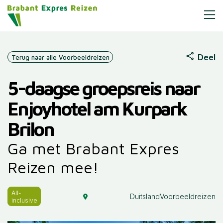
Deel
Terug naar alle Voorbeeldreizen
5-daagse groepsreis naar
Enjoyhotel am Kurpark
Brilon
Ga met Brabant Expres
Reizen mee!
All-
Duitsland
Voorbeeldreizen
inclusive