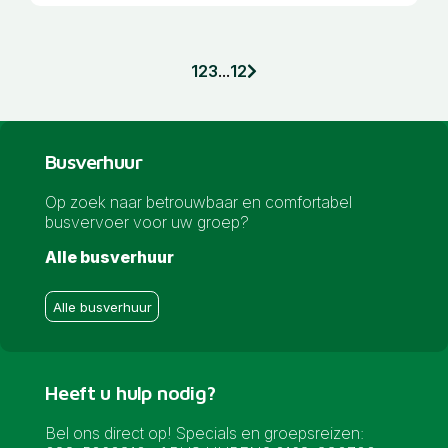
1
2
3
...
12
Busverhuur
Op zoek naar betrouwbaar en comfortabel
busvervoer voor uw groep?
Alle busverhuur
Alle busverhuur
Heeft u hulp nodig?
Bel ons direct op! Specials en groepsreizen: