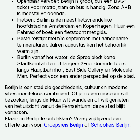
Openbaar vervoer: Berlijn is groot, dus een BVG-
ticket voor metro, tram en bus is handig. Zone A+B
is meestal voldoende.
Fietsen: Berlijn is de meest fietsvriendelijke
hoofdstad na Amsterdam en Kopenhagen. Huur een
Fahrrad of boek een fietstocht met gids.
Beste reistijd: mei t/m september, met aangename
temperaturen. Juli en augustus kan het behoorlijk
warm zijn.
Berlijn vanaf het water: de Spree biedt korte
Stadtkernfahrten of langere 3-uur durende tours
langs Hauptbahnhof, East Side Gallery en Molecule
Men. Perfect voor een ander perspectief op de stad.
Berlijn is een stad die geschiedenis, cultuur en moderne
vibes moeiteloos combineert. Of je nu een museum wilt
bezoeken, langs de Muur wilt wandelen of wilt genieten
van het uitzicht vanuit de Fernsehturm: deze stad blijft
verrassen.
Klaar om Berlijn te ontdekken? Vraag vrijblijvend een
offerte aan voor:
Groepsreis Berlijn
of
Schoolreis Berlijn
.