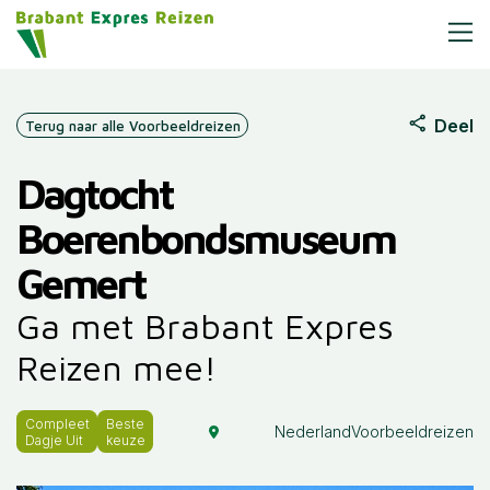
Deel
Terug naar alle Voorbeeldreizen
Dagtocht
Boerenbondsmuseum
Gemert
Ga met Brabant Expres
Reizen mee!
Compleet
Beste
Nederland
Voorbeeldreizen
Dagje Uit
keuze