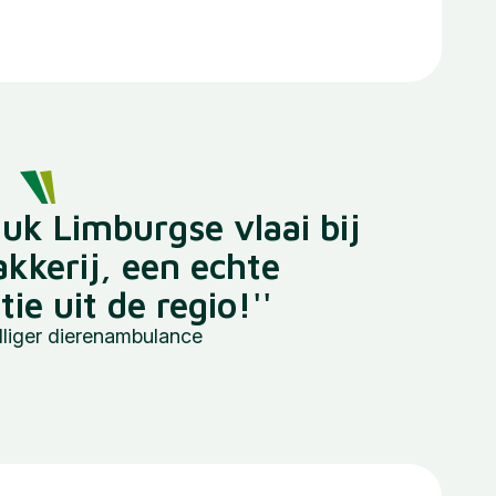
tuk Limburgse vlaai bij
akkerij, een echte
e uit de regio!''
illiger dierenambulance