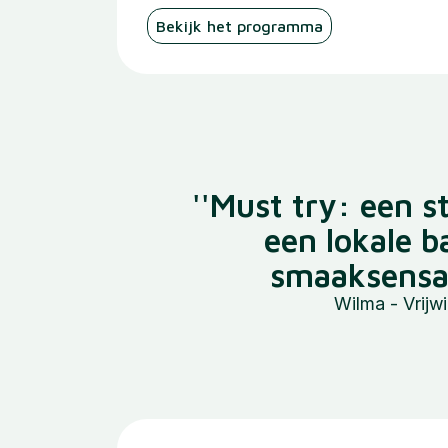
Bekijk het programma
''Must try: een s
een lokale b
smaaksensati
Wilma - Vrijw