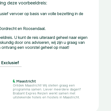
ng deze voorbeeldreis:
usief vervoer op basis van volle bezetting in de
 Dordrecht en Roosendaal.
eis. U kunt de reis uiteraard geheel naar eigen
skundig door ons adviseren, wij zijn u graag van
en ontvang een voorstel geheel op maat!
Exclusief
Maastricht
Ontdek Maastricht! Wij stellen graag een
programma samen. Liever meerdere dagen?
Brabant Expres Reizen werkt samen met
uitstekende hotels en hostels in Maastricht.