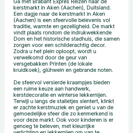
Ga met Brabant Expres Reizen naar de
kerstmarkt in Aken (Aachen), Duitsland.
Een dagje naar de kerstmarkt in Aken
(Aachen) is een sfeervolle belevenis vol
traditie, warmte en gezelligheid. De markt
vindt plaats rondom de indrukwekkende
Dom en het historische stadhuis, die samen
zorgen voor een schilderachtig decor.
Zodra u het plein oploopt, wordt u
verwelkomd door de geur van
versgebakken Printen (de lokale
kruidkoek), glühwein en gebrande noten.
De sfeervol versierde kraampjes bieden
een ruime keuze aan handwerk,
kerstdecoratie en winterse lekkernijen.
Terwijl u langs de stalletjes slentert, klinkt
er zachte kerstmuziek en geniet u van de
gemoedelijke sfeer die zo kenmerkend is
voor deze markt. Ook voor kinderen is er
genoeg te beleven, met kleurrijke
verlichting en lekkernijen om van te