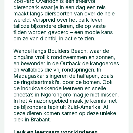
ZooParc Overloon is een sfeervol
dierenpark waar je in één dag een reis
maakt langs diersoorten van over de hele
wereld. Verspreid over het park leven
talloze bijzondere dieren, die op vaste
tijden worden gevoerd – een mooie kans
om ze van dichtbij in actie te zien.
Wandel langs Boulders Beach, waar de
pinguïns vrolijk rondzwemmen en zonnen,
en bewonder in de Outback de kangoeroes
en wallabies die vrij rondspringen. In
Madagaskar slingeren de halfapen, zoals
de ringstaartmaki’s, door de bomen. Ook
de indrukwekkende leeuwen en snelle
cheeta’s in Ngorongoro mag je niet missen.
In het Amazonegebied maak je kennis met
de bijzondere tapir uit Zuid-Amerika. Al
deze dieren komen samen op deze unieke
plek in Brabant.
Leuk en leerzaam voor kinderen